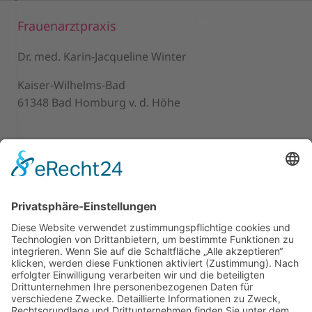
Frauenarztpraxis
Dr. med. Karin-Jacqueline Winter
Kaiser-Wilhelms-Bad
61348 Bad Homburg v. d. Höhe
Kontakt
Telefon 06172 / 2 31 55
Telefax 06172 / 92 89 69
Für eine Terminvereinbarung
rufen Sie uns bitte an.
Die Praxis